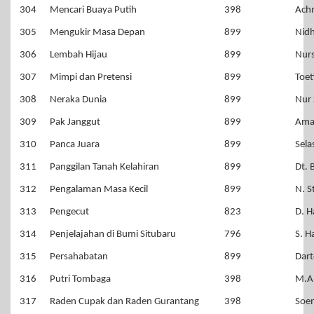
304
Mencari Buaya Putih
398
Ach
305
Mengukir Masa Depan
899
Nidh
306
Lembah Hijau
899
Nur
307
Mimpi dan Pretensi
899
Toet
308
Neraka Dunia
899
Nur 
309
Pak Janggut
899
Ama
310
Panca Juara
899
Sela
311
Panggilan Tanah Kelahiran
899
Dt. 
312
Pengalaman Masa Kecil
899
N. S
313
Pengecut
823
D. H
314
Penjelajahan di Bumi Situbaru
796
S. H
315
Persahabatan
899
Dart
316
Putri Tombaga
398
M.A
317
Raden Cupak dan Raden Gurantang
398
Soe