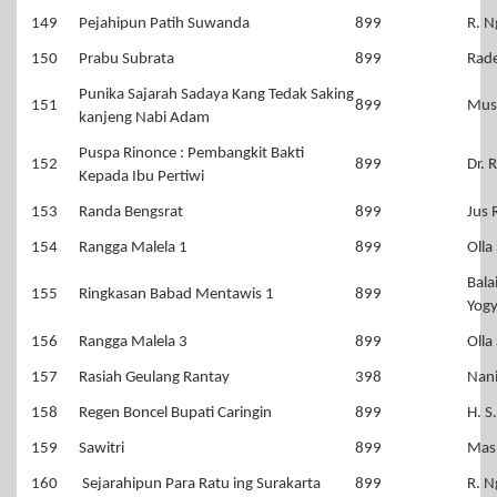
149
Pejahipun Patih Suwanda
899
R. N
150
Prabu Subrata
899
Rad
Punika Sajarah Sadaya Kang Tedak Saking
151
899
Mus
kanjeng Nabi Adam
Puspa Rinonce : Pembangkit Bakti
152
899
Dr. 
Kepada Ibu Pertiwi
153
Randa Bengsrat
899
Jus 
154
Rangga Malela 1
899
Olla
Bala
155
Ringkasan Babad Mentawis 1
899
Yogy
156
Rangga Malela 3
899
Olla
157
Rasiah Geulang Rantay
398
Nan
158
Regen Boncel Bupati Caringin
899
H. S
159
Sawitri
899
Mas
160
Sejarahipun Para Ratu ing Surakarta
899
R. N