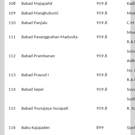
108
Babad Majapahit
959.8
Kadi
109
Babad Mangkubumi
959.8
Moe
110
Babad Panjalu
959.8
C.M 
Moe
111
Babad Pasanggrahan Madusita
959.8
R.A 
Srim
112
Babad Prambanan
959.8
Adit
Ny. 
113
Babad Prayud I
959.8
R.A 
114
Babad Sepei
959.8
Suy
Sudi
115
Babad Trunajaya-Surapati
959.8
R. 
116
Babu Kajajaden
899
Sjar