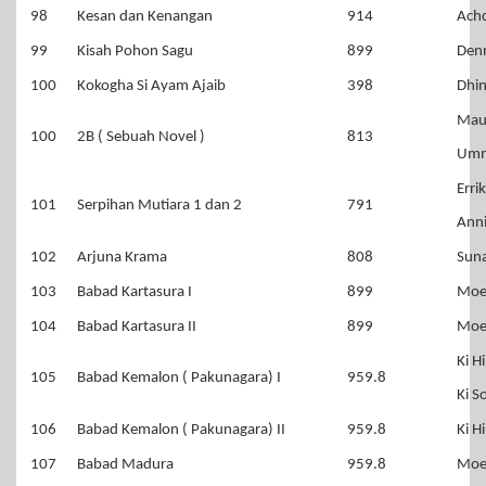
98
Kesan dan Kenangan
914
Achd
99
Kisah Pohon Sagu
899
Den
100
Kokogha Si Ayam Ajaib
398
Dhin
Maul
100
2B ( Sebuah Novel )
813
Umm
Err
101
Serpihan Mutiara 1 dan 2
791
Annis
102
Arjuna Krama
808
Sun
103
Babad Kartasura I
899
Moe
104
Babad Kartasura II
899
Moe
Ki 
105
Babad Kemalon ( Pakunagara) I
959.8
Ki S
106
Babad Kemalon ( Pakunagara) II
959.8
Ki H
107
Babad Madura
959.8
Moe