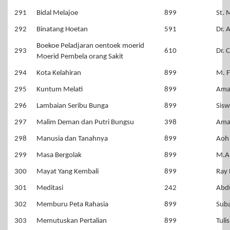
291
Bidal Melajoe
899
St.
292
Binatang Hoetan
591
Dr. 
Boekoe Peladjaran oentoek moerid
293
610
Dr. 
Moerid Pembela orang Sakit
294
Kota Kelahiran
899
M. F
295
Kuntum Melati
899
Ama
296
Lambaian Seribu Bunga
899
Sisw
297
Malim Deman dan Putri Bungsu
398
Ama
298
Manusia dan Tanahnya
899
Aoh 
299
Masa Bergolak
899
M.A
300
Mayat Yang Kembali
899
Ray 
301
Meditasi
242
Abdu
302
Memburu Peta Rahasia
899
Sub
303
Memutuskan Pertalian
899
Tuli