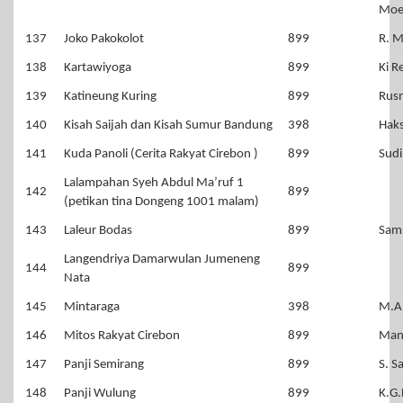
Moe
137
Joko Pakokolot
899
R. M
138
Kartawiyoga
899
Ki R
139
Katineung Kuring
899
Rus
140
Kisah Saijah dan Kisah Sumur Bandung
398
Haks
141
Kuda Panoli (Cerita Rakyat Cirebon )
899
Sudi
Lalampahan Syeh Abdul Ma’ruf 1
142
899
(petikan tina Dongeng 1001 malam)
143
Laleur Bodas
899
Sam
Langendriya Damarwulan Jumeneng
144
899
Nata
145
Mintaraga
398
M.A
146
Mitos Rakyat Cirebon
899
Man
147
Panji Semirang
899
S. S
148
Panji Wulung
899
K.G.