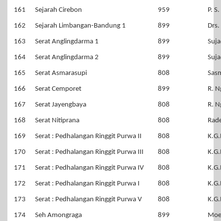
161
Sejarah Cirebon
959
P. S
162
Sejarah Limbangan-Bandung 1
899
Drs.
163
Serat Anglingdarma 1
899
Suja
164
Serat Anglingdarma 2
899
Suja
165
Serat Asmarasupi
808
Sas
166
Serat Cemporet
899
R. N
167
Serat Jayengbaya
808
R. N
168
Serat Nitiprana
808
Rade
169
Serat : Pedhalangan Ringgit Purwa II
808
K.G.
170
Serat : Pedhalangan Ringgit Purwa III
808
K.G.
171
Serat : Pedhalangan Ringgit Purwa IV
808
K.G.
172
Serat : Pedhalangan Ringgit Purwa I
808
K.G.
173
Serat : Pedhalangan Ringgit Purwa V
808
K.G.
174
Seh Amongraga
899
Moe