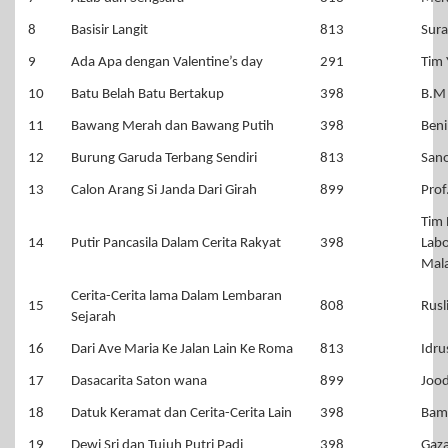
8
Basisir Langit
813
Sur
9
Ada Apa dengan Valentine’s day
291
Tim 
10
Batu Belah Batu Bertakup
398
B.M
11
Bawang Merah dan Bawang Putih
398
Beni
12
Burung Garuda Terbang Sendiri
813
Sano
13
Calon Arang Si Janda Dari Girah
899
Prof
Tim 
14
Putir Pancasila Dalam Cerita Rakyat
398
Labo
Mal
Cerita-Cerita lama Dalam Lembaran
15
808
Rusl
Sejarah
16
Dari Ave Maria Ke Jalan Lain Ke Roma
813
Idru
17
Dasacarita Saton wana
899
Jood
18
Datuk Keramat dan Cerita-Cerita Lain
398
Bam
19
Dewi Sri dan Tujuh Putri Padi
398
Gaz