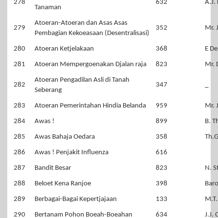
278
632
A.J.
Tanaman
Atoeran-Atoeran dan Asas Asas
279
352
Mr. 
Pembagian Kekoeasaan (Desentralisasi)
280
Atoeran Ketjelakaan
368
E D
281
Atoeran Mempergoenakan Djalan raja
823
Mr. 
Atoeran Pengadilan Asli di Tanah
282
347
_
Seberang
283
Atoeran Pemerintahan Hindia Belanda
959
Mr. 
284
Awas !
899
B. T
285
Awas Bahaja Oedara
358
Th.
286
Awas ! Penjakit Influenza
616
287
Bandit Besar
823
N. S
288
Beloet Kena Ranjoe
398
Baro
289
Berbagai-Bagai Kepertjajaan
133
M.T
290
Bertanam Pohon Boeah-Boeahan
634
J.J.