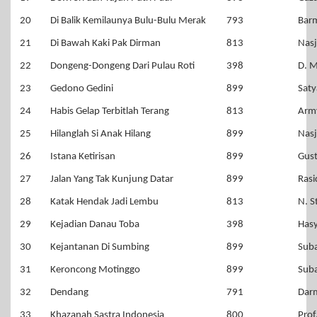
20
Di Balik Kemilaunya Bulu-Bulu Merak
793
Bar
21
Di Bawah Kaki Pak Dirman
813
Nas
22
Dongeng-Dongeng Dari Pulau Roti
398
D. 
23
Gedono Gedini
899
Saty
24
Habis Gelap Terbitlah Terang
813
Arm
25
Hilanglah Si Anak Hilang
899
Nas
26
Istana Ketirisan
899
Gust
27
Jalan Yang Tak Kunjung Datar
899
Rasi
28
Katak Hendak Jadi Lembu
813
N. S
29
Kejadian Danau Toba
398
Hasy
30
Kejantanan Di Sumbing
899
Sub
31
Keroncong Motinggo
899
Sub
32
Dendang
791
Dar
33
Khazanah Sastra Indonesia
800
Prof