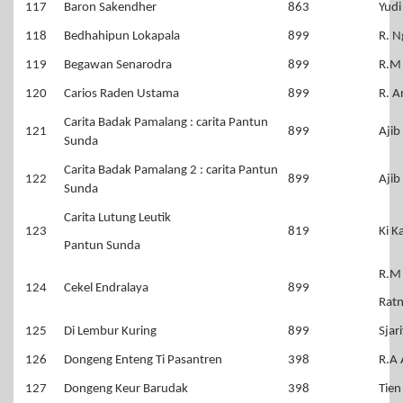
117
Baron Sakendher
863
Yudi
118
Bedhahipun Lokapala
899
R. N
119
Begawan Senarodra
899
R.M
120
Carios Raden Ustama
899
R. A
Carita Badak Pamalang : carita Pantun
121
899
Ajib
Sunda
Carita Badak Pamalang 2 : carita Pantun
122
899
Ajib
Sunda
Carita Lutung Leutik
123
819
Ki K
Pantun Sunda
R.M
124
Cekel Endralaya
899
Rat
125
Di Lembur Kuring
899
Sjar
126
Dongeng Enteng Ti Pasantren
398
R.A 
127
Dongeng Keur Barudak
398
Tien