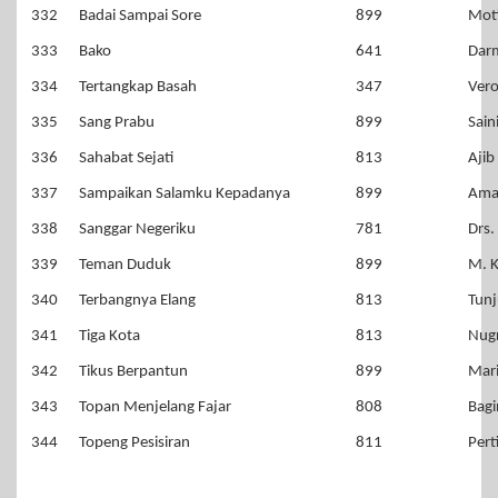
332
Badai Sampai Sore
899
Mot
333
Bako
641
Dar
334
Tertangkap Basah
347
Vero
335
Sang Prabu
899
Sain
336
Sahabat Sejati
813
Ajib
337
Sampaikan Salamku Kepadanya
899
Ama
338
Sanggar Negeriku
781
Drs.
339
Teman Duduk
899
M. 
340
Terbangnya Elang
813
Tun
341
Tiga Kota
813
Nug
342
Tikus Berpantun
899
Mar
343
Topan Menjelang Fajar
808
Bagi
344
Topeng Pesisiran
811
Pert