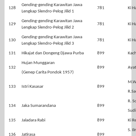
Gending-gending Karawitan Jawa
128
781
Ki H
Lengkap Slendro-Pelog Jilid 1
Gending-gending Karawitan Jawa
129
781
Ki H
Lengkap Slendro-Pelog Jilid 2
Gending-gending Karawitan Jawa
130
781
Ki H
Lengkap Slendro-Pelog Jilid 3
131
Hikajat dan Dongeng Djawa Purba
899
Kac
Hujan Munggaran
132
899
Ayat
(Genep Carita Pondok 1957)
M.W
133
Istri Kasasar
899
R.Sa
R. 
134
Jaka Sumarandana
899
Sudi
135
Jaladara Rabi
899
Ki R
S. I
136
Jatirasa
899