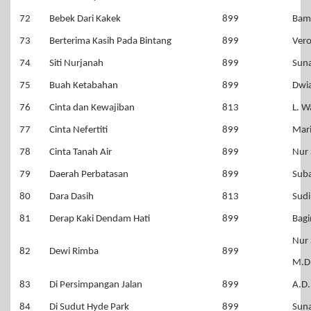
72
Bebek Dari Kakek
899
Bamb
73
Berterima Kasih Pada Bintang
899
Vero
74
Siti Nurjanah
899
Suna
75
Buah Ketabahan
899
Dwi
76
Cinta dan Kewajiban
813
L. W
77
Cinta Nefertiti
899
Mari
78
Cinta Tanah Air
899
Nur 
79
Daerah Perbatasan
899
Sub
80
Dara Dasih
813
Sudi
81
Derap Kaki Dendam Hati
899
Bagi
Nur 
82
Dewi Rimba
899
M.D.
83
Di Persimpangan Jalan
899
A.D
84
Di Sudut Hyde Park
899
Suna