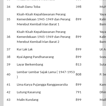
34
Kisah Danu Toba
398
Muh
Kisah-Kisah Kepahlawanan Perang
Yaya
35
Kemerdekaan 1945-1949 dan Perang
899
Kali
Merebut Kembali Irian Barat 1
Bam
Kisah-Kisah Kepahlawanan Perang
Yaya
36
Kemerdekaan 1945-1949 dan Perang
899
Kali
Merebut Kembali Irian Barat 2
Bam
37
Kur Lak Lak
899
LK A
38
Kyai Ageng Pandhanarang
899
Soe
39
Layar Berkembang
813
Suta
Lembar-Lembar Sajak Lama ( 1947-1953
40
808
P. S
)
41
Lima Karya Pujangga Ranggawarsita
899
Kam
42
Lutung Kasarung
791
Dhi
43
Malin Kundang
899
Mail