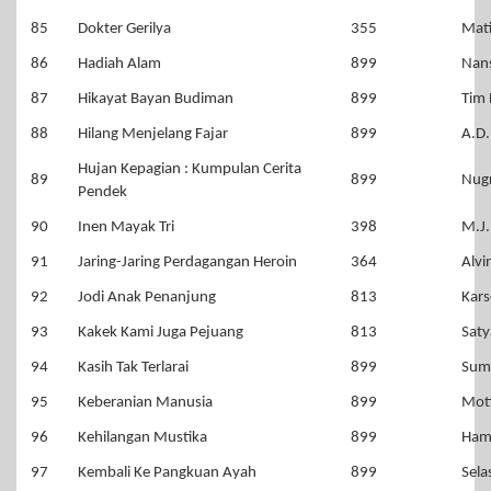
85
Dokter Gerilya
355
Mat
86
Hadiah Alam
899
Nan
87
Hikayat Bayan Budiman
899
Tim 
88
Hilang Menjelang Fajar
899
A.D
Hujan Kepagian : Kumpulan Cerita
89
899
Nug
Pendek
90
Inen Mayak Tri
398
M.J.
91
Jaring-Jaring Perdagangan Heroin
364
Alv
92
Jodi Anak Penanjung
813
Kar
93
Kakek Kami Juga Pejuang
813
Saty
94
Kasih Tak Terlarai
899
Sum
95
Keberanian Manusia
899
Mot
96
Kehilangan Mustika
899
Ham
97
Kembali Ke Pangkuan Ayah
899
Sela