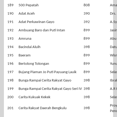
189
500 Pepatah
808
Ama
190
Adat Aceh
390
Drs.
191
Adat Perkawinan Gayo
392
A.Sy
192
Ambuang Baro dan Puti Intan
899
Jasi
193
Amruna
899
Abu
194
Bacindai Aluih
398
Datu
195
Baeram
899
Wisr
196
Bertolong Tolongan
899
Yunu
197
Bujang Piaman Jo Puti Payuang Lauik
899
Sela
198
Bunga Rampai Cerita Rakyat Gayo
398
Ibra
199
Bunga Rampai Cerita Rakyat Gayo Seri IV
398
A.R
200
Carita Kukuak Kekek
398
Sela
Proy
201
Cerita Rakyat Daerah Bengkulu
398
Pen