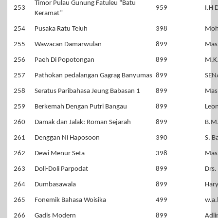
Timor Pulau Gunung Fatuleu “Batu
253
959
I.H 
Keramat”
254
Pusaka Ratu Teluh
398
Moh
255
Wawacan Damarwulan
899
Mas 
256
Paeh Di Popotongan
899
M.K
257
Pathokan pedalangan Gagrag Banyumas
899
SEN
258
Seratus Paribahasa Jeung Babasan 1
899
Mas 
259
Berkemah Dengan Putri Bangau
899
Leon
260
Damak dan Jalak: Roman Sejarah
899
B.M
261
Denggan Ni Haposoon
390
S. B
262
Dewi Menur Seta
398
Mas
263
Doli-Doli Parpodat
899
Drs.
264
Dumbasawala
899
Har
265
Fonemik Bahasa Woisika
499
w.a.
266
Gadis Modern
899
Adli