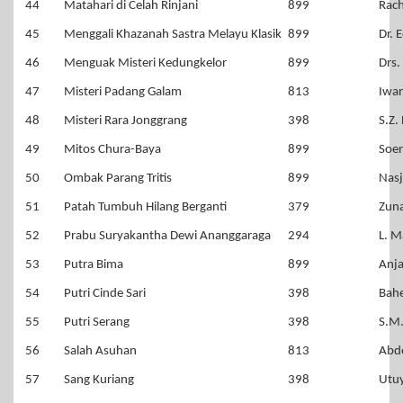
44
Matahari di Celah Rinjani
899
Rac
45
Menggali Khazanah Sastra Melayu Klasik
899
Dr. 
46
Menguak Misteri Kedungkelor
899
Drs.
47
Misteri Padang Galam
813
Iwan
48
Misteri Rara Jonggrang
398
S.Z.
49
Mitos Chura-Baya
899
Soen
50
Ombak Parang Tritis
899
Nas
51
Patah Tumbuh Hilang Berganti
379
Zun
52
Prabu Suryakantha Dewi Ananggaraga
294
L. M
53
Putra Bima
899
Anja
54
Putri Cinde Sari
398
Bahe
55
Putri Serang
398
S.M.
56
Salah Asuhan
813
Abd
57
Sang Kuriang
398
Utuy