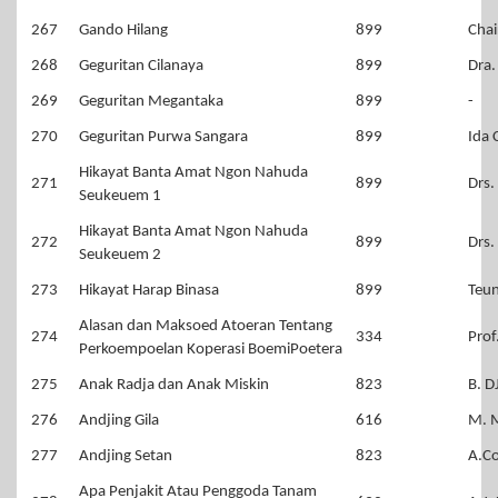
267
Gando Hilang
899
Chai
268
Geguritan Cilanaya
899
Dra.
269
Geguritan Megantaka
899
-
270
Geguritan Purwa Sangara
899
Ida 
Hikayat Banta Amat Ngon Nahuda
271
899
Drs.
Seukeuem 1
Hikayat Banta Amat Ngon Nahuda
272
899
Drs.
Seukeuem 2
273
Hikayat Harap Binasa
899
Teun
Alasan dan Maksoed Atoeran Tentang
274
334
Prof
Perkoempoelan Koperasi BoemiPoetera
275
Anak Radja dan Anak Miskin
823
B. D
276
Andjing Gila
616
M. 
277
Andjing Setan
823
A.C
Apa Penjakit Atau Penggoda Tanam