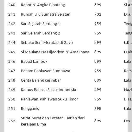
240
Rapot Ni Angka Binatang
899
Si A
241
Rumah Ulu Sumatra Selatan
702
Dra.
242
Sari Sejarah Serdang 1
959
Teng
243
Sari Sejarah Serdang 2
959
Teng
244
Sebuku Seni Meratap di Gayo
899
L.K.
245
Si Maulana Na Nijaorkon Ni Ama Inana
899
D.Ri
246
Babad Lombok
899
Lala
247
Baham Pahlawan Sumbawa
959
Rat
248
Cerita Balang kesimbar
899
Lalu
249
Kamus Bahasa Sasak-Indonesia
499
Nazi
250
Pahlawan-Pahlawan Suku Timor
959
I.H 
251
Rengganis
398
Lalu
Surat-Surat dan Catatan Harian dari
252
899
Drs.
kerajaan Bima