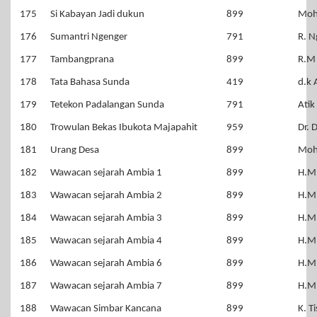
175
Si Kabayan Jadi dukun
899
Moh
176
Sumantri Ngenger
791
R. N
177
Tambangprana
899
R.M
178
Tata Bahasa Sunda
419
d.k 
179
Tetekon Padalangan Sunda
791
Atik
180
Trowulan Bekas Ibukota Majapahit
959
Dr. 
181
Urang Desa
899
Moh
182
Wawacan sejarah Ambia 1
899
H.M
183
Wawacan sejarah Ambia 2
899
H.M
184
Wawacan sejarah Ambia 3
899
H.M
185
Wawacan sejarah Ambia 4
899
H.M
186
Wawacan sejarah Ambia 6
899
H.M
187
Wawacan sejarah Ambia 7
899
H.M
188
Wawacan Simbar Kancana
899
K. T