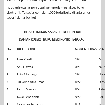
komputer pemustaka perpustakaan SMP Negeri 1 Lendah.
Hubungi Petugas perpustakaan untuk mengakses buku
elektronik. Tersedia lebih dari 1000 judul buku di antaranya
seperti daftar berikut :
PERPUSTAKAAN SMP NEGERI 1 LENDAH
DAFTAR KOLEKSI BUKU ELEKTRONIK ( E-BOOK )
No
JUDUL BUKU
NO
KLASIFIKASI
PEN
1
Joko Kendil
398
Dart
2
Abu Nawas
398
N. S
3
Batu Menangis
398
Noor
4
Biji Semangka Emas
899
Djav
5
Bisma Dewabrata
808
Saty
6
Awal Pendakian
899
Sori
7
Azab dan Sengsara
813
Mera