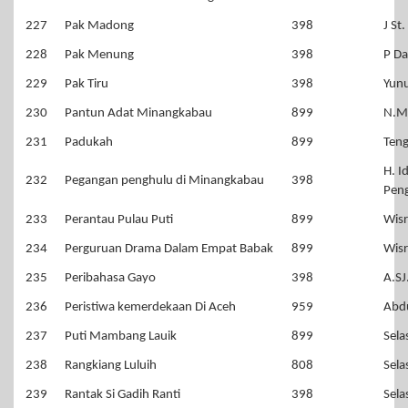
227
Pak Madong
398
J St
228
Pak Menung
398
P Da
229
Pak Tiru
398
Yunu
230
Pantun Adat Minangkabau
899
N.M
231
Padukah
899
Ten
H. I
232
Pegangan penghulu di Minangkabau
398
Pen
233
Perantau Pulau Puti
899
Wisr
234
Perguruan Drama Dalam Empat Babak
899
Wisr
235
Peribahasa Gayo
398
A.SJ
236
Peristiwa kemerdekaan Di Aceh
959
Abdu
237
Puti Mambang Lauik
899
Sela
238
Rangkiang Luluih
808
Sela
239
Rantak Si Gadih Ranti
398
Sela