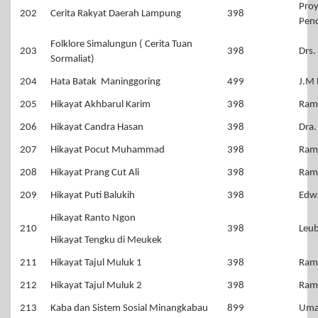
Proy
202
Cerita Rakyat Daerah Lampung
398
Pen
Folklore Simalungun ( Cerita Tuan
203
398
Drs.
Sormaliat)
204
Hata Batak Maninggoring
499
J.M 
205
Hikayat Akhbarul Karim
398
Raml
206
Hikayat Candra Hasan
398
Dra.
207
Hikayat Pocut Muhammad
398
Raml
208
Hikayat Prang Cut Ali
398
Raml
209
Hikayat Puti Balukih
398
Edwa
Hikayat Ranto Ngon
210
398
Leub
Hikayat Tengku di Meukek
211
Hikayat Tajul Muluk 1
398
Raml
212
Hikayat Tajul Muluk 2
398
Raml
213
Kaba dan Sistem Sosial Minangkabau
899
Uma