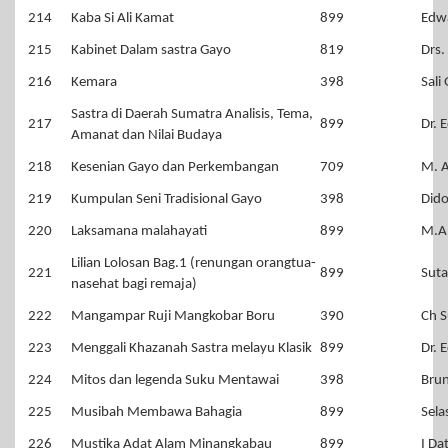
214
Kaba Si Ali Kamat
899
Edwa
215
Kabinet Dalam sastra Gayo
819
Drs.
216
Kemara
398
Sali
Sastra di Daerah Sumatra Analisis, Tema,
217
899
Dr. 
Amanat dan Nilai Budaya
218
Kesenian Gayo dan Perkembangan
709
M. A
219
Kumpulan Seni Tradisional Gayo
398
Did
220
Laksamana malahayati
899
M.A
Lilian Lolosan Bag.1 (renungan orangtua-
221
899
Sut
nasehat bagi remaja)
222
Mangampar Ruji Mangkobar Boru
390
Ch S
223
Menggali Khazanah Sastra melayu Klasik
899
Dr. 
224
Mitos dan legenda Suku Mentawai
398
Brun
225
Musibah Membawa Bahagia
899
Sela
226
Mustika Adat Alam Minangkabau
899
I Da