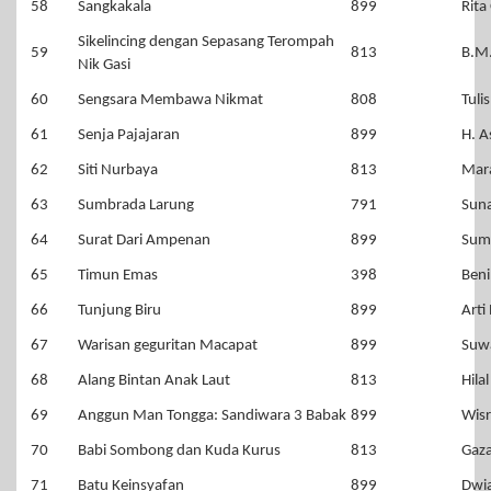
58
Sangkakala
899
Rita
Sikelincing dengan Sepasang Terompah
59
813
B.M
Nik Gasi
60
Sengsara Membawa Nikmat
808
Tuli
61
Senja Pajajaran
899
H. A
62
Siti Nurbaya
813
Mara
63
Sumbrada Larung
791
Suna
64
Surat Dari Ampenan
899
Sum
65
Timun Emas
398
Beni
66
Tunjung Biru
899
Arti
67
Warisan geguritan Macapat
899
Suw
68
Alang Bintan Anak Laut
813
Hila
69
Anggun Man Tongga: Sandiwara 3 Babak
899
Wisr
70
Babi Sombong dan Kuda Kurus
813
Gaz
71
Batu Keinsyafan
899
Dwi