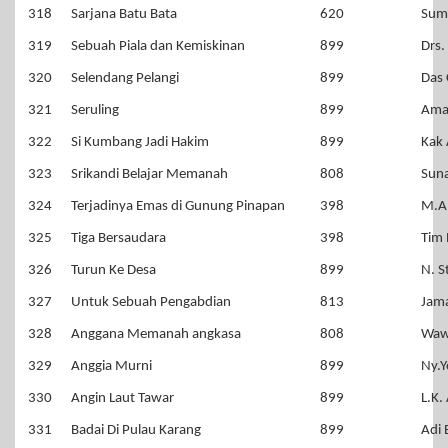
318
Sarjana Batu Bata
620
Sum
319
Sebuah Piala dan Kemiskinan
899
Drs.
320
Selendang Pelangi
899
Das 
321
Seruling
899
Ama
322
Si Kumbang Jadi Hakim
899
Kak 
323
Srikandi Belajar Memanah
808
Sun
324
Terjadinya Emas di Gunung Pinapan
398
M.A
325
Tiga Bersaudara
398
Tim 
326
Turun Ke Desa
899
N. S
327
Untuk Sebuah Pengabdian
813
Jama
328
Anggana Memanah angkasa
808
Waw
329
Anggia Murni
899
Ny.Y
330
Angin Laut Tawar
899
L.K.
331
Badai Di Pulau Karang
899
Adi