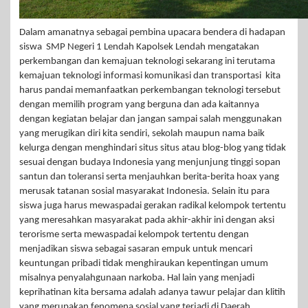
Dalam amanatnya sebagai pembina upacara bendera di hadapan
siswa SMP Negeri 1 Lendah Kapolsek Lendah mengatakan
perkembangan dan kemajuan teknologi sekarang ini terutama
kemajuan teknologi informasi komunikasi dan transportasi kita
harus pandai memanfaatkan perkembangan teknologi tersebut
dengan memilih program yang berguna dan ada kaitannya
dengan kegiatan belajar dan jangan sampai salah menggunakan
yang merugikan diri kita sendiri, sekolah maupun nama baik
kelurga dengan menghindari situs situs atau blog-blog yang tidak
sesuai dengan budaya Indonesia yang menjunjung tinggi sopan
santun dan toleransi serta menjauhkan berita-berita hoax yang
merusak tatanan sosial masyarakat Indonesia. Selain itu para
siswa juga harus mewaspadai gerakan radikal kelompok tertentu
yang meresahkan masyarakat pada akhir-akhir ini dengan aksi
terorisme serta mewaspadai kelompok tertentu dengan
menjadikan siswa sebagai sasaran empuk untuk mencari
keuntungan pribadi tidak menghiraukan kepentingan umum
misalnya penyalahgunaan narkoba. Hal lain yang menjadi
keprihatinan kita bersama adalah adanya tawur pelajar dan klitih
yang merupakan fenomena sosial yang terjadi di Daerah